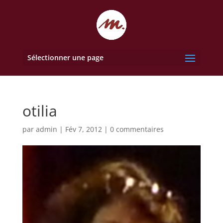
Sélectionner une page
otilia
par
admin
|
Fév 7, 2012
|
0 commentaires