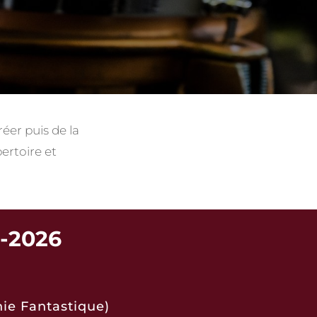
réer puis de la
pertoire et
5-2026
ie Fantastique)