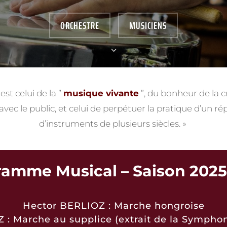
ORCHESTRE
MUSICIENS
3
est celui de la ”
musique vivante
”, du bonheur de la c
vec le public, et celui de perpétuer la pratique d’un ré
d’instruments de plusieurs siècles. »
amme Musical – Saison 202
Hector BERLIOZ : Marche hongroise
 : Marche au supplice (extrait de la Symphon