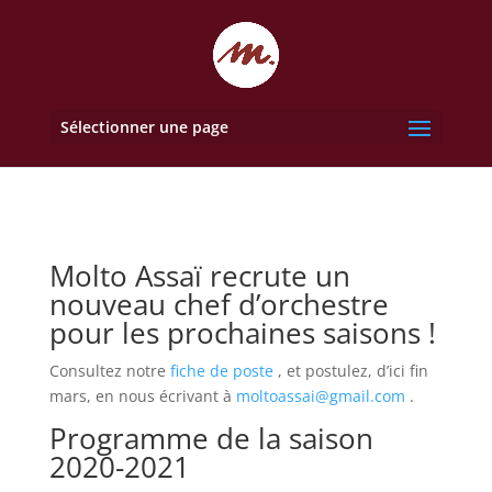
Sélectionner une page
Molto Assaï recrute un
nouveau chef d’orchestre
pour les prochaines saisons !
Consultez notre
fiche de poste
, et postulez, d’ici fin
mars, en nous écrivant à
moltoassai@gmail.com
.
Programme de la saison
2020-2021